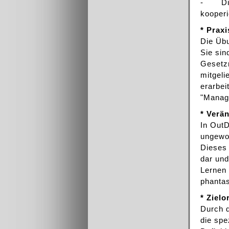
- Die 
kooperi
* Prax
Die Übu
Sie sin
Gesetzm
mitgeli
erarbei
"Manag
* Verä
In OutD
ungewoh
Dieses 
dar und
Lernen 
phantas
* Ziel
Durch 
die spe