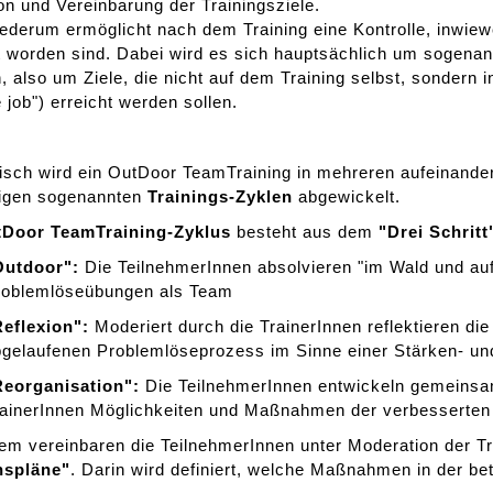
ion und Vereinbarung der Trainingsziele.
ederum ermöglicht nach dem Training eine Kontrolle, inwiewe
t worden sind. Dabei wird es sich hauptsächlich um sogena
, also um Ziele, die nicht auf dem Training selbst, sondern in
e job") erreicht werden sollen.
sch wird ein OutDoor TeamTraining in mehreren aufeinande
gigen sogenannten
Trainings-Zyklen
abgewickelt.
Door TeamTraining-Zyklus
besteht aus dem
"Drei Schritt
Outdoor":
Die TeilnehmerInnen absolvieren "im Wald und auf
roblemlöseübungen als Team
Reflexion":
Moderiert durch die TrainerInnen reflektieren di
bgelaufenen Problemlöseprozess im Sinne einer Stärken- u
Reorganisation":
Die TeilnehmerInnen entwickeln gemeinsa
rainerInnen Möglichkeiten und Maßnahmen der verbesserten
m vereinbaren die TeilnehmerInnen unter Moderation der T
nspläne"
. Darin wird definiert, welche Maßnahmen in der bet