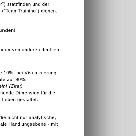
") stattfinden und der
("TeamTraining") dienen.
Kunden!
gramm von anderen deutlich
 10%, bei Visualisierung
ote auf 90%.
n!"(Zitat)
chende Dimension für die
 Leben gestaltet.
e nicht nur analytische,
eale Handlungsebene - mit