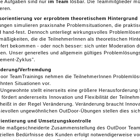
Aufgaben sind nur
im Team
lösbar. Die Teammitglieder mü
eren.
isorientierung vor erprobtem theoretischem Hintergrund
ngen simulieren praxisnahe Problemsituationen, die praktis
d hand-fest. Dennoch unterliegt wirkungsvolles Problemlöse
äßigkeiten, die die TeilnehmerInnen als theoretischen Hint
efert bekommen - oder noch besser: sich unter Moderation du
ten. Unser generelles und allgemein gültiges Problemlösung
ement-Zyklus".
nderung/Verfremdung
oor TeamTrainings nehmen die TeilnehmerInnen Problemlösu
nten Situationen vor.
Ungewohnte stellt einerseits eine größere Herausforderung 
 fördert andererseits Innovation und Flexibilität der Teilneh
heißt in der Regel Veränderung. Veränderung braucht Innovati
ievollen ungewöhnlichen OutDoor-Übungen stellen dies sich
orientierung und Umsetzungskontrolle
die maßgeschneiderte Zusammenstellung des OutDoor Team
ziellen Bedürfnisse des Kunden erfolgt notwendigerweise vo