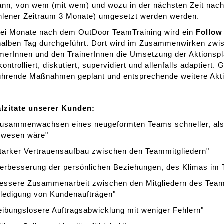
ann, von wem (mit wem) und wozu in der nächsten Zeit nach
hlener Zeitraum 3 Monate) umgesetzt werden werden.
rei Monate nach dem OutDoor TeamTraining wird ein
Follow
halben Tag durchgeführt. Dort wird im Zusammenwirken zwi
merInnen und den TrainerInnen die Umsetzung der Aktionsplä
kontrolliert, diskutiert, supervidiert und allenfalls adaptiert
ührende Maßnahmen geplant und entsprechende weitere Akti
alzitate unserer Kunden:
Zusammenwachsen eines neugeformten Teams schneller, als
ewesen wäre"
tarker Vertrauensaufbau zwischen den Teammitgliedern"
Verbesserung der persönlichen Beziehungen, des Klimas im
bessere Zusammenarbeit zwischen den Mitgliedern des Team
ledigung von Kundenaufträgen"
eibungslosere Auftragsabwicklung mit weniger Fehlern"