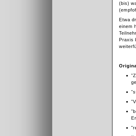
(bis) w
(empfo
Etwa d
einem 
Teilneh
Praxis 
weiterf
Origin
"
g
"s
"
"
Er
"r