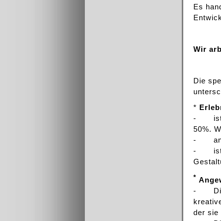
Es hand
Entwick
Wir ar
Die spe
untersc
*
Erleb
- ist w
50%. We
- anke
- ist r
Gestalt
*
Ange
- Die T
kreativ
der sie