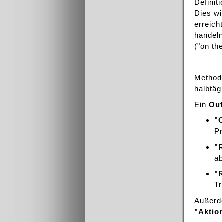
Definit
Dies wi
erreich
handeln
("on th
Methodi
halbtä
Ein
Out
"
P
"
a
"
T
Außerde
"Aktio