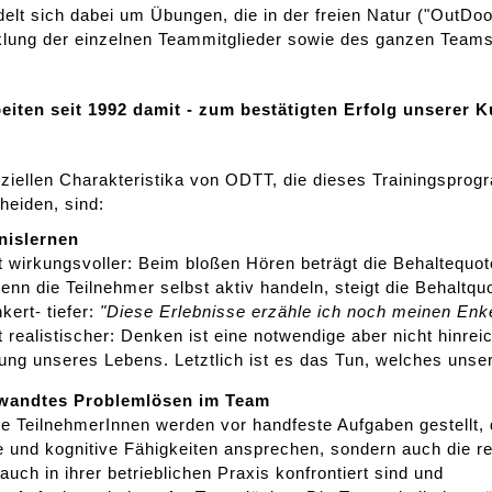
elt sich dabei um Übungen, die in der freien Natur ("OutDoor
lung der einzelnen Teammitglieder sowie des ganzen Teams 
beiten seit 1992 damit - zum bestätigten Erfolg unserer 
ziellen Charakteristika von ODTT, die dieses Trainingspro
heiden, sind:
nislernen
irkungsvoller: Beim bloßen Hören beträgt die Behaltequote
nn die Teilnehmer selbst aktiv handeln, steigt die Behaltqu
rt- tiefer:
"Diese Erlebnisse erzähle ich noch meinen Enkel
ealistischer: Denken ist eine notwendige aber nicht hinrei
ung unseres Lebens. Letztlich ist es das Tun, welches unser
wandtes Problemlösen im Team
eilnehmerInnen werden vor handfeste Aufgaben gestellt, di
e und kognitive Fähigkeiten ansprechen, sondern auch die r
 auch in ihrer betrieblichen Praxis konfrontiert sind und