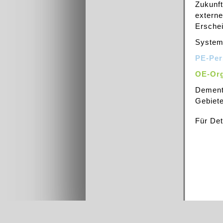
Zukunft
externe
Ersche
System
PE-Per
OE-Org
Dement
Gebiete
Für Det