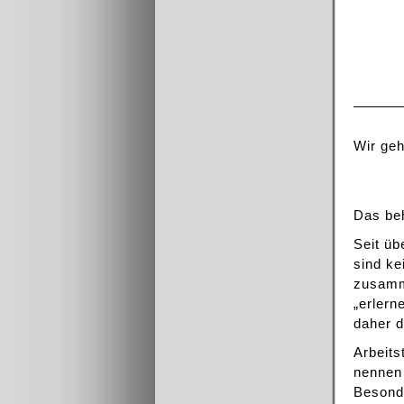
Wir geh
Das beh
Seit üb
sind ke
zusamm
„erlern
daher d
Arbeit
nennen 
Besonde