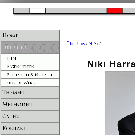
Über Uns
/
NiNi
/
Niki Harram