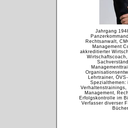
Jahrgang 194
Panzerkommanda
Rechtsanwalt, CMC
Management Co
akkreditierter Wirtsc
Wirtschaftscoach,
Sachverständ
Managementtrai
Organisationsentw
Lehrtrainer, ÖVS
Spezialthemen: 
Verhaltenstrainings,
Management, Rech
Erfolgskontrolle im B
Verfasser diverser F
Bücher