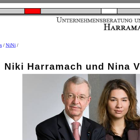
s
/
NiNi
/
ki Harramach und Nina Ve