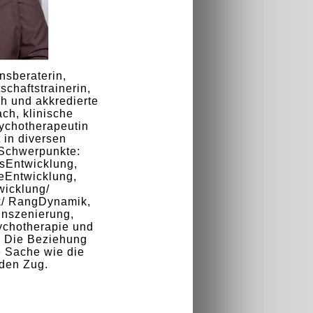
sberaterin,
schaftstrainerin,
h und akkredierte
ch, klinische
ychotherapeutin
t in diversen
Schwerpunkte:
tsEntwicklung,
eEntwicklung,
icklung/
/ RangDynamik,
nszenierung,
ychotherapie und
: Die Beziehung
ie Sache wie die
den Zug.