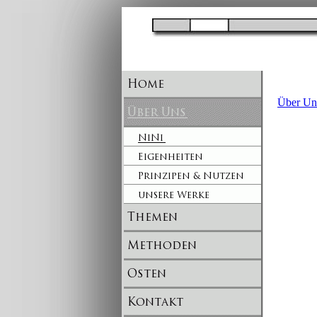
Über Un
Ni