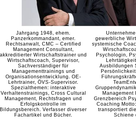
Jahrgang 1948, ehem.
Unternehmen
Panzerkommandant, emer.
gewerbliche Wirt
Rechtsanwalt, CMC – Certified
systemische Coac
Management Consultant,
Wirschaftscoa
akkreditierter Wirtschaftstrainer und
Psychologin, Ps
Wirtschaftscoach, Supervisor,
Lehrtätigkei
Sachverständiger für
Ausbildungen 
Managementtrainings und
Persönlichkei
Organisationsentwicklung. OE-
Führungskräft
Lehrtrainer, ÖVS-Supervisor.
TeamEntw
Spezialthemen: interaktive
Gruppendynamik
Verhaltenstrainings, Cross Cultural
Management I
Management, Rechtsfragen und
Grenzbereich Ps
Erfolgskontrolle im
Coaching Motto
Bildungsbereich. Verfasser diverser
transportiert d
Fachartikel und Bücher.
Schiene 