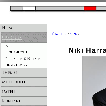
Über Uns
/
NiNi
/
Niki Harram