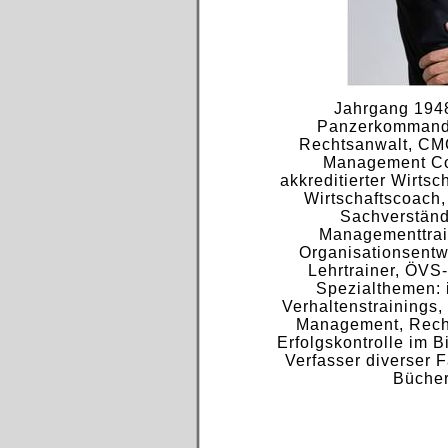
Jahrgang 194
Panzerkommanda
Rechtsanwalt, CMC
Management Co
akkreditierter Wirtsc
Wirtschaftscoach,
Sachverständ
Managementtrai
Organisationsentw
Lehrtrainer, ÖVS
Spezialthemen: 
Verhaltenstrainings,
Management, Rech
Erfolgskontrolle im B
Verfasser diverser F
Bücher