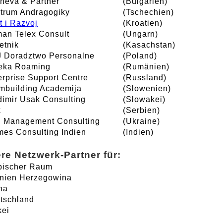
heva & Partner
(Bulgarien)
trum Andragogiky
(Tschechien)
t i Razvoj
(Kroatien)
an Telex Consult
(Ungarn)
etnik
(Kasachstan)
 Doradztwo Personalne
(Poland)
eka Roaming
(Rumänien)
erprise Support Centre
(Russland)
mbuilding Academija
(Slowenien)
dimir Usak Consulting
(Slowakei)
k
(Serbien)
 Management Consulting
(Ukraine)
mes Consulting Indien
(Indien)
re Netzwerk-Partner für:
bischer Raum
nien Herzegowina
na
tschland
kei