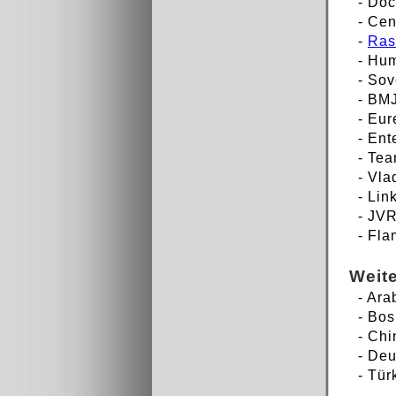
- Doc
- Cen
-
Ras
-
Hum
-
Sov
-
BMJ
-
Eur
-
Ent
-
Tea
-
Vla
-
Lin
-
JVR
-
Fla
Weite
-
Ara
-
Bos
-
Chi
-
Deu
-
Tür