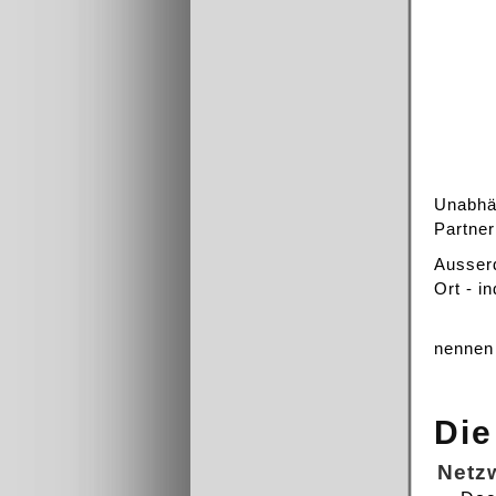
Unabhän
Partner
Ausserd
Ort - i
nennen 
Die
Netz