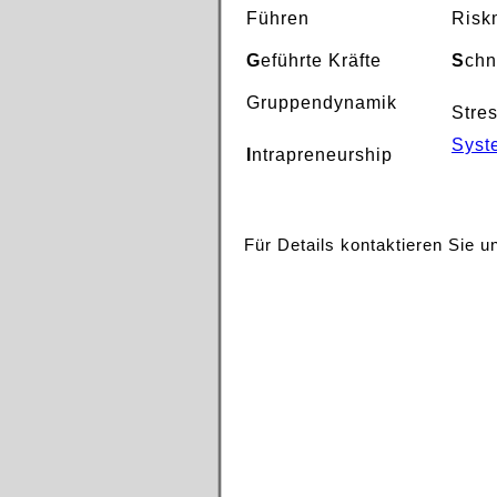
Führen
Risk
G
eführte Kräfte
S
chn
Gruppendynamik
Stre
Syst
I
ntrapreneurship
Für Details kontaktieren Sie u