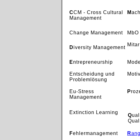
C
CM - Cross Cultural
M
ach
Management
Change Management
MbO
Mita
D
iversity Management
E
ntrepreneurship
Mode
Entscheidung und
Moti
Problemlösung
Eu-Stress
P
ro
Management
Extinction Learning
Q
ua
Qual
F
ehlermanagement
R
an