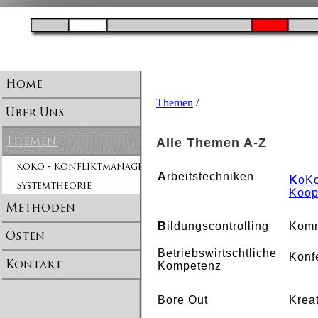
Themen
/
Alle Themen A-Z
A
rbeitstechniken
K
oKo
Koop
B
ildungscontrolling
Komm
Betriebswirtschtliche
Konf
Kompetenz
Bore Out
Kreat