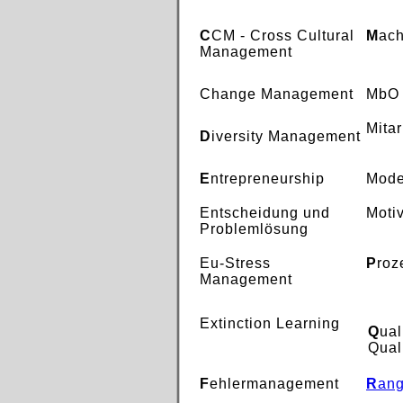
C
CM - Cross Cultural
M
ach
Management
Change Management
MbO
Mita
D
iversity Management
E
ntrepreneurship
Mode
Entscheidung und
Moti
Problemlösung
Eu-Stress
P
ro
Management
Extinction Learning
Q
ua
Qual
F
ehlermanagement
R
an