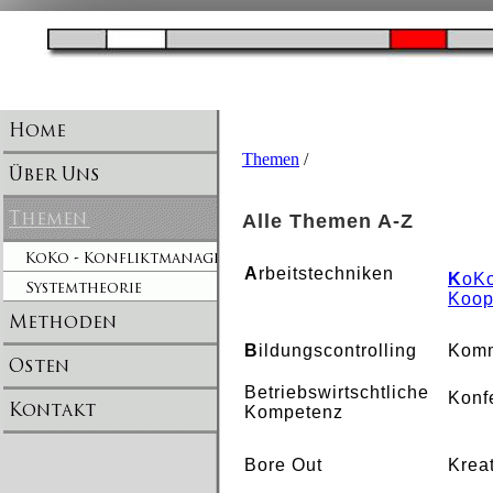
Themen
/
Alle Themen A-Z
A
rbeitstechniken
K
oKo
Koop
B
ildungscontrolling
Komm
Betriebswirtschtliche
Konf
Kompetenz
Bore Out
Kreat