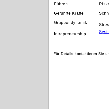
Führen
Risk
G
eführte Kräfte
S
chn
Gruppendynamik
Stre
Syst
I
ntrapreneurship
Für Details kontaktieren Sie u